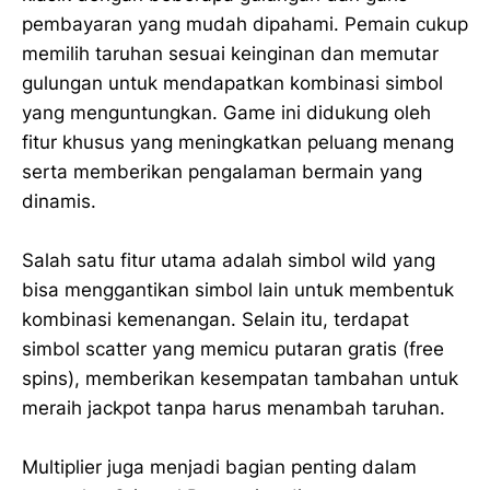
pembayaran yang mudah dipahami. Pemain cukup
memilih taruhan sesuai keinginan dan memutar
gulungan untuk mendapatkan kombinasi simbol
yang menguntungkan. Game ini didukung oleh
fitur khusus yang meningkatkan peluang menang
serta memberikan pengalaman bermain yang
dinamis.
Salah satu fitur utama adalah simbol wild yang
bisa menggantikan simbol lain untuk membentuk
kombinasi kemenangan. Selain itu, terdapat
simbol scatter yang memicu putaran gratis (free
spins), memberikan kesempatan tambahan untuk
meraih jackpot tanpa harus menambah taruhan.
Multiplier juga menjadi bagian penting dalam