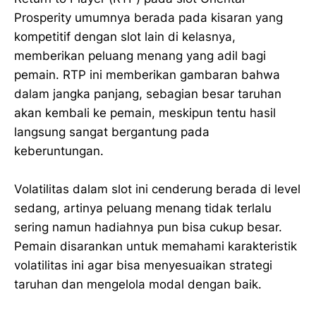
Prosperity umumnya berada pada kisaran yang
kompetitif dengan slot lain di kelasnya,
memberikan peluang menang yang adil bagi
pemain. RTP ini memberikan gambaran bahwa
dalam jangka panjang, sebagian besar taruhan
akan kembali ke pemain, meskipun tentu hasil
langsung sangat bergantung pada
keberuntungan.
Volatilitas dalam slot ini cenderung berada di level
sedang, artinya peluang menang tidak terlalu
sering namun hadiahnya pun bisa cukup besar.
Pemain disarankan untuk memahami karakteristik
volatilitas ini agar bisa menyesuaikan strategi
taruhan dan mengelola modal dengan baik.