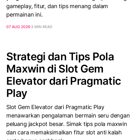
gameplay, fitur, dan tips menang dalam
permainan ini.
07 AUG 2026
3 MIN READ
Strategi dan Tips Pola
Maxwin di Slot Gem
Elevator dari Pragmatic
Play
Slot Gem Elevator dari Pragmatic Play
menawarkan pengalaman bermain seru dengan
peluang jackpot besar. Simak tips pola maxwin
dan cara memaksimalkan fitur slot anti kalah