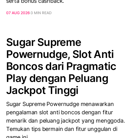
serta bonus cashback.
07 AUG 2026
3 MIN READ
Sugar Supreme
Powernudge, Slot Anti
Boncos dari Pragmatic
Play dengan Peluang
Jackpot Tinggi
Sugar Supreme Powernudge menawarkan
pengalaman slot anti boncos dengan fitur
menarik dan peluang jackpot yang menggoda.
Temukan tips bermain dan fitur unggulan di
game ini.