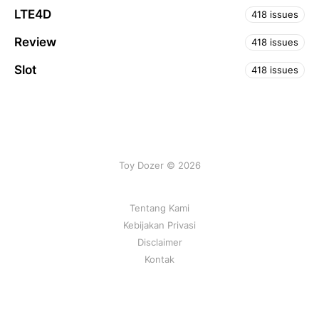
LTE4D
418 issues
Review
418 issues
Slot
418 issues
Toy Dozer © 2026
Tentang Kami
Kebijakan Privasi
Disclaimer
Kontak