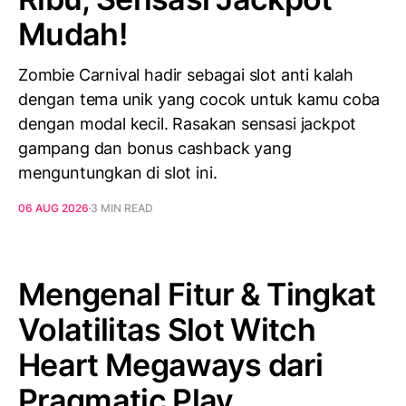
Mudah!
Zombie Carnival hadir sebagai slot anti kalah
dengan tema unik yang cocok untuk kamu coba
dengan modal kecil. Rasakan sensasi jackpot
gampang dan bonus cashback yang
menguntungkan di slot ini.
06 AUG 2026
3 MIN READ
Mengenal Fitur & Tingkat
Volatilitas Slot Witch
Heart Megaways dari
Pragmatic Play