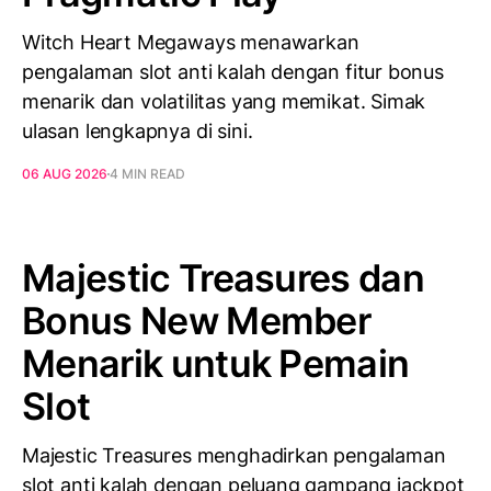
Witch Heart Megaways menawarkan
pengalaman slot anti kalah dengan fitur bonus
menarik dan volatilitas yang memikat. Simak
ulasan lengkapnya di sini.
06 AUG 2026
4 MIN READ
Majestic Treasures dan
Bonus New Member
Menarik untuk Pemain
Slot
Majestic Treasures menghadirkan pengalaman
slot anti kalah dengan peluang gampang jackpot