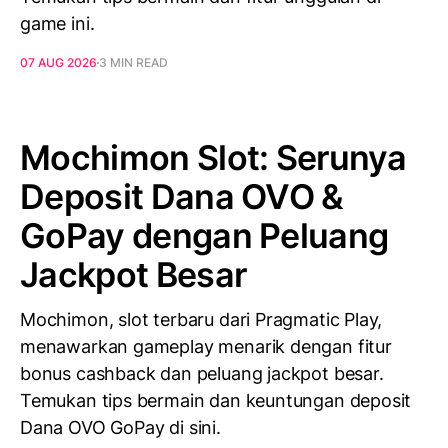
game ini.
07 AUG 2026
3 MIN READ
Mochimon Slot: Serunya
Deposit Dana OVO &
GoPay dengan Peluang
Jackpot Besar
Mochimon, slot terbaru dari Pragmatic Play,
menawarkan gameplay menarik dengan fitur
bonus cashback dan peluang jackpot besar.
Temukan tips bermain dan keuntungan deposit
Dana OVO GoPay di sini.