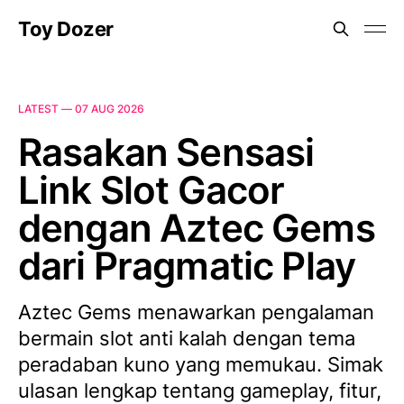
Toy Dozer
LATEST —
07 AUG 2026
Rasakan Sensasi
Link Slot Gacor
dengan Aztec Gems
dari Pragmatic Play
Aztec Gems menawarkan pengalaman
bermain slot anti kalah dengan tema
peradaban kuno yang memukau. Simak
ulasan lengkap tentang gameplay, fitur,